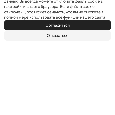
данных
. Вы всегда можете отключить файлы cookie в
настройках вашего браузера. Если файлы cookie
отключены, это может означать, что вы не сможете в
полной мере использовать все функции нашего сайта.
Согласиться
Отказаться
Специальные условия по программе
«BAIC для корпоративных клиентов»
сочетаются с условиями программы «
BAIC
Лизинг
»
Преимущества BAIC для